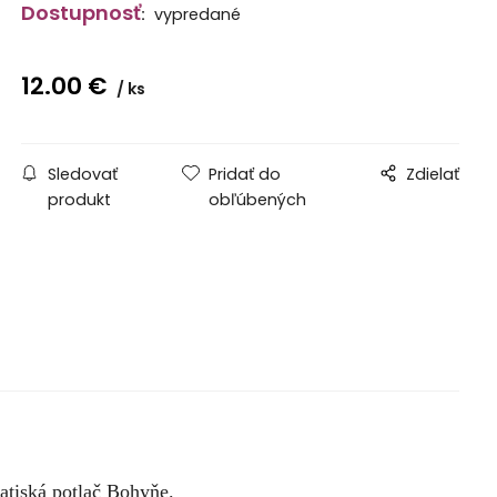
Dostupnosť
:
vypredané
12.00
€
ks
Sledovať
Pridať do
Zdielať
produkt
obľúbených
latiská potlač Bohyňe.