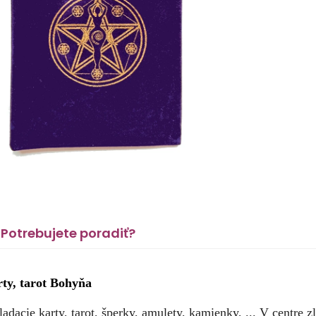
Potrebujete poradiť?
ty, tarot Bohyňa
adacie karty, tarot, šperky, amulety, kamienky, ... V centre z