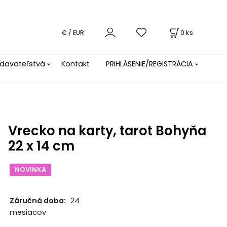
0
ks
€ / EUR
davateľstvá
Kontakt
PRIHLÁSENIE/REGISTRÁCIA
Vrecko na karty, tarot Bohyňa
22 x 14 cm
NOVINKA
Záručná doba:
24
mesiacov