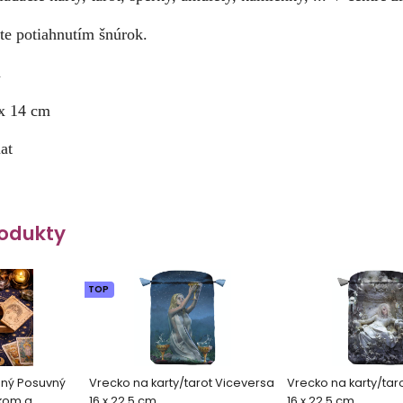
te potiahnutím šnúrok.
á
x 14 cm
at
odukty
TOP
ený Posuvný
Vrecko na karty/tarot Viceversa
Vrecko na karty/taro
nkom a
16 x 22.5 cm
16 x 22.5 cm