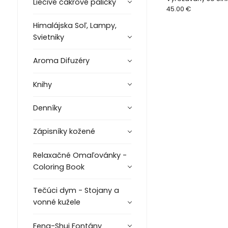
Liečivé čakrové paličky
Mesiacom
45.00 €
Himalájska Soľ, Lampy,
Svietniky
Aroma Difuzéry
Knihy
Denníky
Zápisníky kožené
Relaxačné Omaľovánky -
Coloring Book
Tečúci dym - Stojany a
vonné kužele
Feng-Shui Fontány