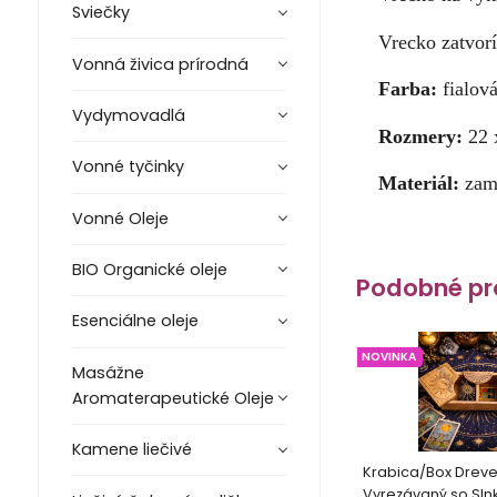
Sviečky
Vrecko zatvorí
Vonná živica prírodná
Farba:
fialov
Vydymovadlá
Rozmery:
22 
Vonné tyčinky
Materiál:
zam
Vonné Oleje
BIO Organické oleje
Podobné pr
Esenciálne oleje
NOVINKA
Masážne
Aromaterapeutické Oleje
Kamene liečivé
Krabica/Box Drev
Vyrezávaný so Sl