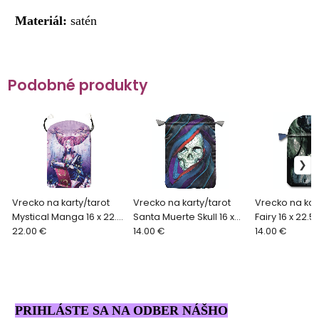
Materiál:
satén
Podobné produkty
Vrecko na karty/tarot
Vrecko na karty/tarot
Vrecko na kar
Mystical Manga 16 x 22.5
Santa Muerte Skull 16 x
Fairy 16 x 22.
cm
22.00 €
22,5 cm
14.00 €
14.00 €
PRIHLÁSTE SA NA ODBER NÁŠHO