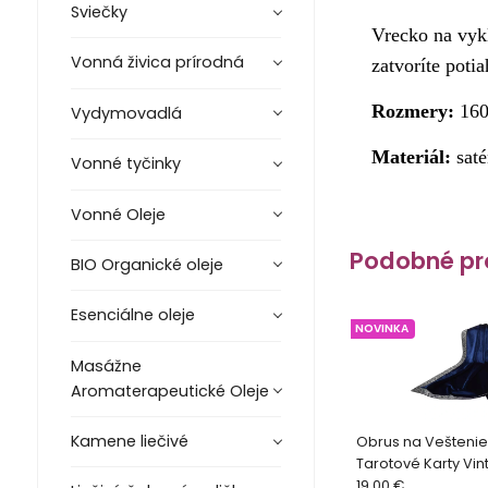
Sviečky
Vrecko na vykl
Vonná živica prírodná
zatvoríte poti
Rozmery:
16
Vydymovadlá
Materiál:
saté
Vonné tyčinky
Vonné Oleje
Podobné pr
BIO Organické oleje
Esenciálne oleje
NOVINKA
Masážne
Aromaterapeutické Oleje
Kamene liečivé
Obrus na Veštenie
Tarotové Karty Vin
Darčeková sada
19.00 €