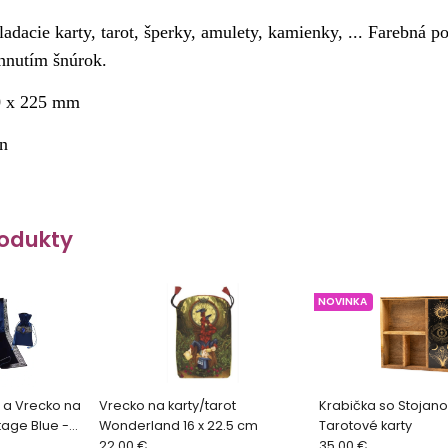
adacie karty, tarot, šperky, amulety, kamienky, ... Farebná po
ahnutím šnúrok.
0 x 225 mm
n
odukty
NOVINKA
 a Vrecko na
Vrecko na karty/tarot
Krabička so Stojan
tage Blue -
Wonderland 16 x 22.5 cm
Tarotové karty
22.00 €
35.00 €