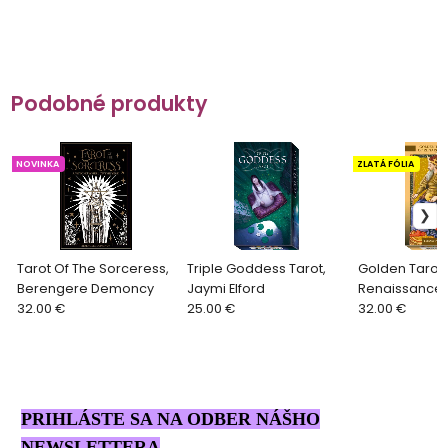
Podobné produkty
NOVINKA
ZLATÁ FÓLIA
Tarot Of The Sorceress,
Triple Goddess Tarot,
Golden Tarot 
Berengere Demoncy
Jaymi Elford
Renaissance
32.00 €
25.00 €
32.00 €
PRIHLÁSTE SA NA ODBER NÁŠHO
NEWSLETTERA