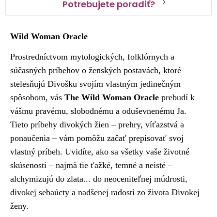
Potrebujete poradiť?
Wild Woman Oracle
Prostredníctvom mytologických, folklórnych a
súčasných príbehov o ženských postavách, ktoré
stelesňujú Divošku svojím vlastným jedinečným
spôsobom, vás
The Wild Woman Oracle
prebudí k
vášmu pravému, slobodnému a oduševnenému Ja.
Tieto príbehy divokých žien – prehry, víťazstvá a
ponaučenia – vám pomôžu začať prepisovať svoj
vlastný príbeh. Uvidíte, ako sa všetky vaše životné
skúsenosti – najmä tie ťažké, temné a neisté –
alchymizujú do zlata... do neoceniteľnej múdrosti,
divokej sebaúcty a nadšenej radosti zo života Divokej
ženy.