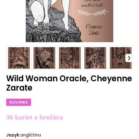
Wild Woman Oracle, Cheyenne
Zarate
NOVINKA
36 kariet a brožúra
Jazyk
:
angličtina