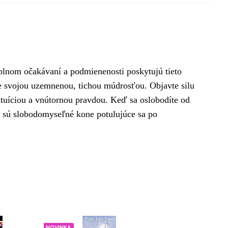
 plnom očakávaní a podmienenosti poskytujú tieto
me svojou uzemnenou, tichou múdrosťou. Objavte silu
intuíciou a vnútornou pravdou. Keď sa oslobodíte od
o sú slobodomyseľné kone potulujúce sa po
NOVINKA