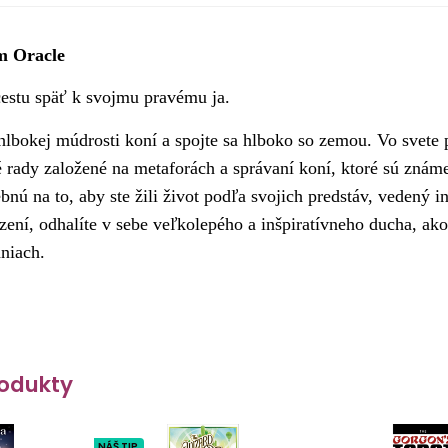
m Oracle
estu späť k svojmu pravému ja.
hlbokej múdrosti koní a spojte sa hlboko so zemou. Vo svete
é rady založené na metaforách a správaní koní, ktoré sú zná
bnú na to, aby ste žili život podľa svojich predstáv, vedený 
ení, odhalíte v sebe veľkolepého a inšpiratívneho ducha, ak
niach.
odukty
NÁŠ TIP