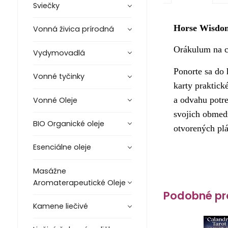
Sviečky
Horse Wisdo
Vonná živica prírodná
Orákulum na c
Vydymovadlá
Ponorte sa do 
Vonné tyčinky
karty praktick
a odvahu potre
Vonné Oleje
svojich obmedz
BIO Organické oleje
otvorených plá
Esenciálne oleje
Masážne
Aromaterapeutické Oleje
Podobné pr
Kamene liečivé