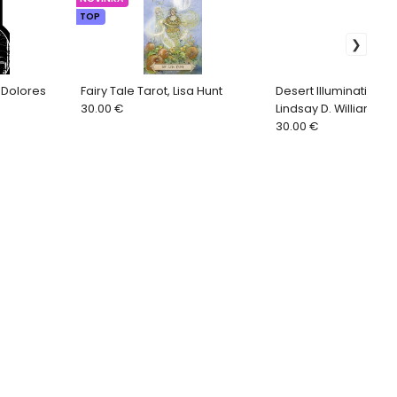
TOP
 Dolores
Fairy Tale Tarot, Lisa Hunt
Desert Illuminations T
30.00 €
Lindsay D. Williams
30.00 €