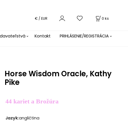
0
ks
€ / EUR
davateľstvá
Kontakt
PRIHLÁSENIE/REGISTRÁCIA
Horse Wisdom Oracle, Kathy
Pike
44 kariet a Brožúra
Jazyk
:
angličtina