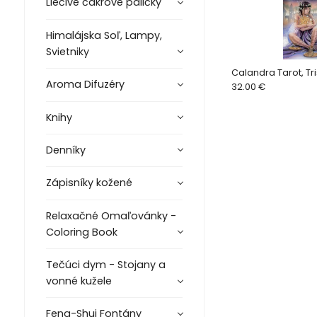
Liečivé čakrové paličky
Himalájska Soľ, Lampy,
Svietniky
Calandra Tarot, Tri
Aroma Difuzéry
32.00 €
Knihy
Denníky
Zápisníky kožené
Relaxačné Omaľovánky -
Coloring Book
Tečúci dym - Stojany a
vonné kužele
Feng-Shui Fontány