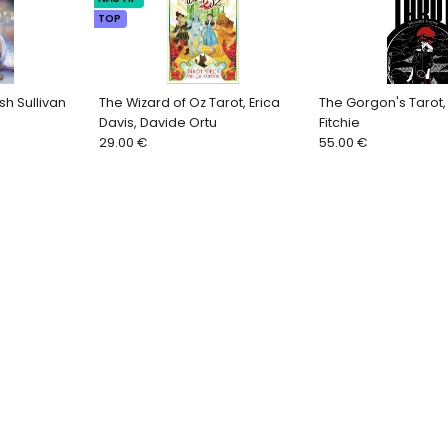
TOP
sh Sullivan
The Wizard of Oz Tarot, Erica
The Gorgon's Tarot,
Davis, Davide Ortu
Fitchie
29.00 €
55.00 €