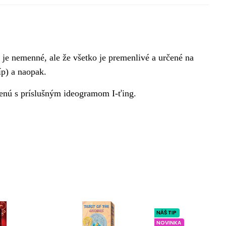
 je nemenné, ale že všetko je premenlivé a určené na
íp) a naopak.
jenú s príslušným ideogramom I-ťing.
NÁŠ TIP
NOVINKA