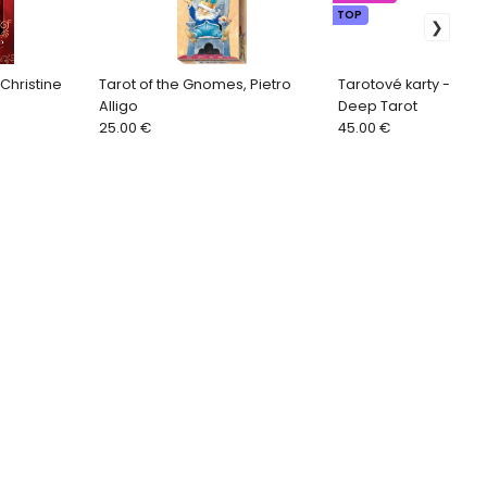
TOP
Christine
Tarot of the Gnomes, Pietro
Tarotové karty - Myst
Alligo
Deep Tarot
25.00 €
45.00 €