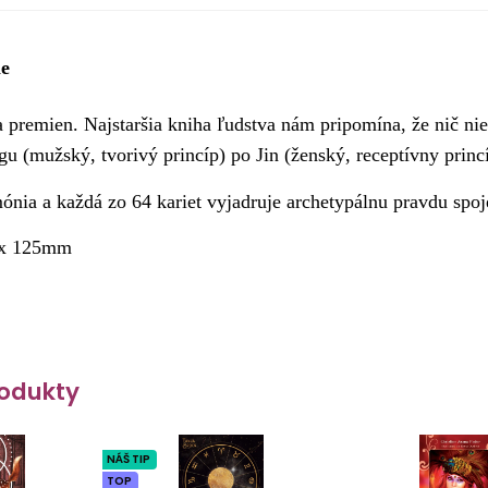
le
 premien. Najstaršia kniha ľudstva nám pripomína, že nič nie
u (mužský, tvorivý princíp) po Jin (ženský, receptívny princ
nia a každá zo 64 kariet vyjadruje archetypálnu pravdu spo
x 125mm
odukty
NÁŠ TIP
TOP