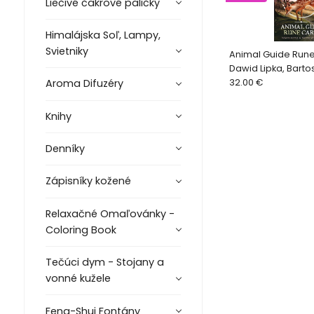
Liečivé čakrové paličky
Himalájska Soľ, Lampy,
Svietniky
Animal Guide Rune
Dawid Lipka, Barto
32.00 €
Aroma Difuzéry
Knihy
Denníky
Zápisníky kožené
Relaxačné Omaľovánky -
Coloring Book
Tečúci dym - Stojany a
vonné kužele
Feng-Shui Fontány