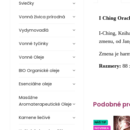
Sviečky
Vonná živica prírodná
I Ching Orac
Vydymovadlá
I-Ching, Kniha
zmenu, od Jang
Vonné tyčinky
Zmena je harmó
Vonné Oleje
Rozmery:
88 
BIO Organické oleje
Esenciálne oleje
Masážne
Podobné pr
Aromaterapeutické Oleje
Kamene liečivé
NÁŠ TIP
NOVINKA