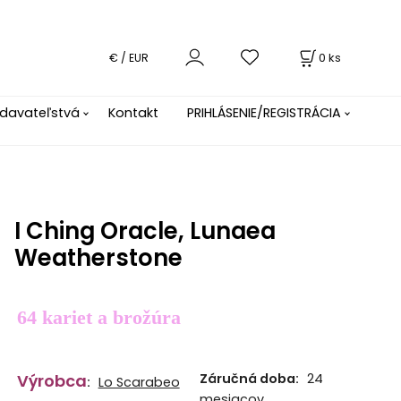
0
ks
€ / EUR
davateľstvá
Kontakt
PRIHLÁSENIE/REGISTRÁCIA
I Ching Oracle, Lunaea
Weatherstone
64 kariet a brožúra
Výrobca
Záručná doba:
24
:
Lo Scarabeo
mesiacov