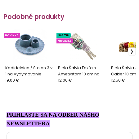
Podobné produkty
NOVINKA
NÁŠ TIP
NOVINKA
Kadidelnica / Stojan 3 v
Biela Šalvia Fakľa s
Biela Šalvia z
1 na Vydymovanie
Ametystom 10 cm na
Čakier 10 cm 
Mandala - modrá
19.00 €
Vydymovanie
12.00 €
Vydymovanie
12.50 €
PRIHLÁSTE SA NA ODBER NÁŠHO
NEWSLETTERA