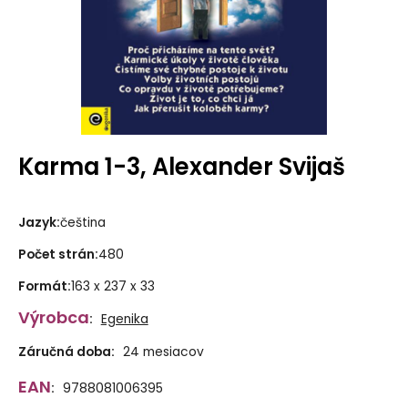
Karma 1-3, Alexander Svijaš
Jazyk
:
čeština
Počet strán
:
480
Formát
:
163 x 237 x 33
Výrobca
:
Egenika
Záručná doba:
24 mesiacov
EAN
:
9788081006395