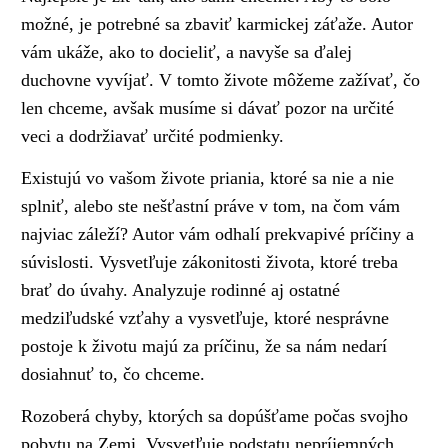
možné, je potrebné sa zbaviť karmickej záťaže. Autor
vám ukáže, ako to docieliť, a navyše sa ďalej
duchovne vyvíjať. V tomto živote môžeme zažívať, čo
len chceme, avšak musíme si dávať pozor na určité
veci a dodržiavať určité podmienky.
Existujú vo vašom živote priania, ktoré sa nie a nie
splniť, alebo ste nešťastní práve v tom, na čom vám
najviac záleží? Autor vám odhalí prekvapivé príčiny a
súvislosti. Vysvetľuje zákonitosti života, ktoré treba
brať do úvahy. Analyzuje rodinné aj ostatné
medziľudské vzťahy a vysvetľuje, ktoré nesprávne
postoje k životu majú za príčinu, že sa nám nedarí
dosiahnuť to, čo chceme.
Rozoberá chyby, ktorých sa dopúšťame počas svojho
pobytu na Zemi. Vysvetľuje podstatu nepríjemných