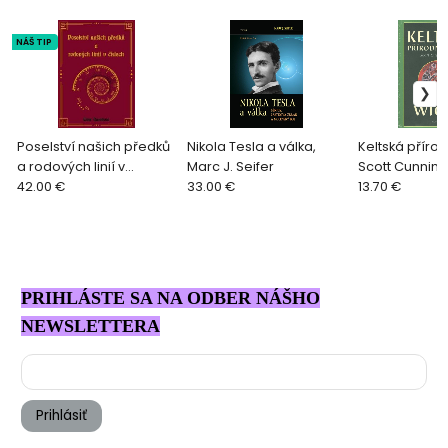
NÁŠ TIP
Poselství našich předků
Nikola Tesla a válka,
Keltská příro
a rodových linií v
Marc J. Seifer
Scott Cunnin
číslech, Ester Davidová
42.00 €
33.00 €
13.70 €
PRIHLÁSTE SA NA ODBER NÁŠHO
NEWSLETTERA
Prihlásiť