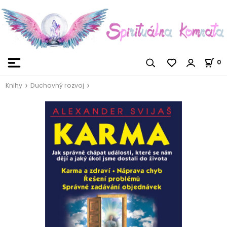
0
Knihy
Duchovný rozvoj