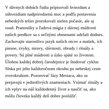
V dávnych dobách ľudia pripisovali hviezdam a
súhvezdiam nadprirodzenú moc a podľa postavenia
nebeských telies prorokovali nielen počasie, ale aj
osud. Pranostiky a ľudová mágia z dávnej múdrosti
našich predkov sa s určitými obmenami udržali dodnes.
Zachovajte starostlivo jazyk našich otcov a matiek, ich
piesne, zvyky, mravy, slávnosti, obrady i rituály a
povery. Sú plné múdrosti a úzko späté so životom.
Úlohou každej dobrej čarodejnice je študovať cyklus
Slnka pri jeho každoročnom okruhu po nebeskej ceste
zverokruhom. Pozorovať fázy Mesiaca, ako sa
prejavujú v jednotlivých znameniach. Vnímať rituály a
ich vplyv na náš každodenný život a naučiť sa, ako
môžu človeku každý deň dobre poslúžiť.