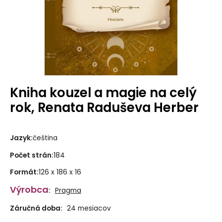
Kniha kouzel a magie na celý
rok, Renata Raduševa Herber
Jazyk
:
čeština
Počet strán
:
184
Formát
:
126 x 186 x 16
Výrobca
:
Pragma
Záručná doba:
24 mesiacov