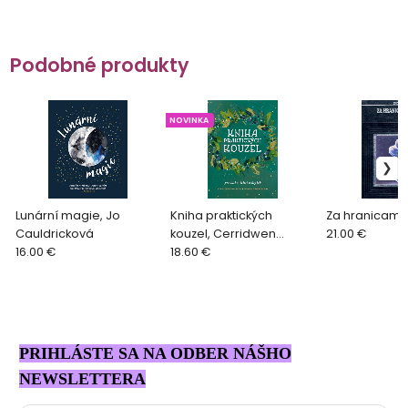
Podobné produkty
NOVINKA
Lunární magie, Jo
Kniha praktických
Za hranicami 
Cauldricková
kouzel, Cerridwen
21.00 €
16.00 €
Greenleaf
18.60 €
PRIHLÁSTE SA NA ODBER NÁŠHO
NEWSLETTERA