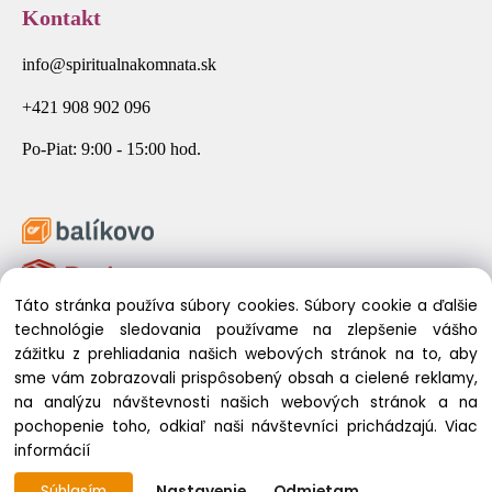
Kontakt
info@spiritualnakomnata.sk
+421 908 902 096
Po-Piat: 9:00 - 15:00 hod.
Táto stránka používa súbory cookies. Súbory cookie a ďalšie
technológie sledovania používame na zlepšenie vášho
zážitku z prehliadania našich webových stránok na to, aby
sme vám zobrazovali prispôsobený obsah a cielené reklamy,
na analýzu návštevnosti našich webových stránok a na
pochopenie toho, odkiaľ naši návštevníci prichádzajú.
Viac
© 2026 Spirituálna Komnata. Všetky práva vyhradené.
informácií
Súhlasím
Nastavenie
Odmietam