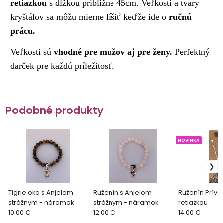
retiazkou
s dĺžkou približne 45cm. Veľkosti a tvary
kryštálov sa môžu mierne líšiť keďže ide o
ručnú
prácu.
Veľkosti sú
vhodné pre mužov aj pre ženy.
Perfektný
darček pre každú príležitosť.
Podobné produkty
NOVINKA
Tigrie oko s Anjelom
Ruženín s Anjelom
Ruženín Príve
strážnym - náramok
strážnym - náramok
retiazkou
10.00 €
12.00 €
14.00 €