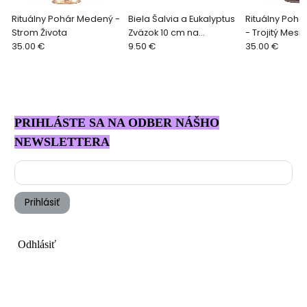
Rituálny Pohár Medený -
Biela Šalvia a Eukalyptus
Rituálny Pohár
Strom Života
Zväzok 10 cm na
- Trojitý Mesi
35.00 €
Vydymovanie
9.50 €
35.00 €
PRIHLÁSTE SA NA ODBER NÁŠHO
NEWSLETTERA
Prihlásiť
Odhlásiť