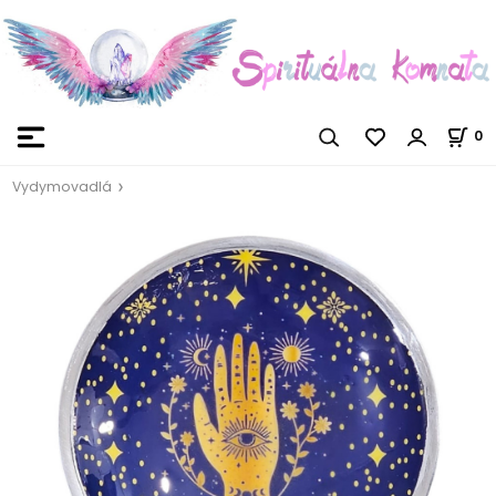
0
Vydymovadlá