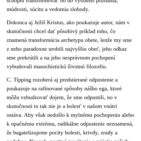
schopní transformovať ho do vyššieho poznania,
múdrosti, súcitu a vedomia slobody.
Dokonca aj Ježiš Kristus, ako poukazuje autor, nám v
skutočnosti chcel dať pôsobivý príklad toho, čo
znamená transformácia archetypu obete, lenže my sme
z neho paradoxne urobili najvyššiu obeť, jeho odkaz
sme prekrútili a na jeho nesprávnom pochopení
vybudovali masochistickú životnú filozofiu.
C. Tipping rozoberá aj predstierané odpustenie a
poukazuje na rafinované spôsoby nášho ega, ktoré
môžu vzbudzovať dojem, že sme odpustili, no v
skutočnosti to tak nie je a bolesť v našom vnútri
ostáva. Aby však nedošlo k mylnému pochopeniu alebo
k opačnému extrému, radikálne odpustenie neznamená,
že bagatelizujeme pocity bolesti, krivdy, zrady a