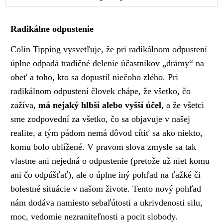
Radikálne odpustenie
Colin Tipping vysvetľuje, že pri radikálnom odpustení
úplne odpadá tradičné delenie účastníkov „drámy“ na
obeť a toho, kto sa dopustil niečoho zlého. Pri
radikálnom odpustení človek chápe, že všetko, čo
zažíva,
má nejaký hlbší alebo vyšší účel
, a že všetci
sme zodpovední za všetko, čo sa objavuje v našej
realite, a tým pádom nemá dôvod cítiť sa ako niekto,
komu bolo ublížené. V pravom slova zmysle sa tak
vlastne ani nejedná o odpustenie (pretože už niet komu
ani čo odpúšťať), ale o úplne iný pohľad na ťažké či
bolestné situácie v našom živote. Tento nový pohľad
nám dodáva namiesto sebaľútosti a ukrivdenosti silu,
moc, vedomie nezraniteľnosti a pocit slobody.