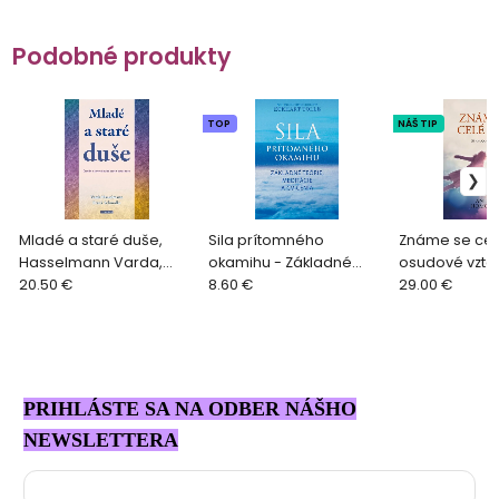
Podobné produkty
TOP
NÁŠ TIP
Mladé a staré duše,
Sila prítomného
Známe se celé
Hasselmann Varda,
okamihu - Základné
osudové vzta
Schmolke Frank
20.50 €
teórie, meditácie a
8.60 €
Homolová
29.00 €
cvičenia, Tolle Eckhart
PRIHLÁSTE SA NA ODBER NÁŠHO
NEWSLETTERA