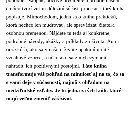
podobne. Naopak, poctivé precítenie a prijatie našich
emócií tvorí veľmi dôležitú súčasť procesu, ktorý kniha
popisuje. Mimochodom, jedná sa o knihu praktickú,
ktorá nechce len mudrovať, ale sprevádzať čitateľa
osobnou premenou. Nájdete tu teda aj konkrétne,
podrobné návody, ukážky a príklady zo života. Autor
tiež skúša, ako sa v našom živote opakujú určité
vzťahové vzorce, a učia, ako sa z nich vymaniť,
nahradiť ich pozitívnymi postojmi.
Táto kniha
transformuje váš pohľad na minulosť aj na to, čo sa
s vami deje v súčasnosti, najmä s ohľadom na
medziľudské vzťahy. Je to jedna z tých knih, ktoré
majú veľmi zmeniť váš život.