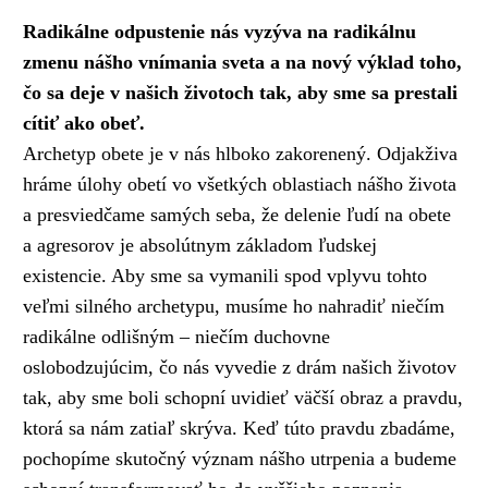
Radikálne odpustenie nás vyzýva na radikálnu
zmenu nášho vnímania sveta a na nový výklad toho,
čo sa deje v našich životoch tak, aby sme sa prestali
cítiť ako obeť.
Archetyp obete je v nás hlboko zakorenený. Odjakživa
hráme úlohy obetí vo všetkých oblastiach nášho života
a presviedčame samých seba, že delenie ľudí na obete
a agresorov je absolútnym základom ľudskej
existencie. Aby sme sa vymanili spod vplyvu tohto
veľmi silného archetypu, musíme ho nahradiť niečím
radikálne odlišným – niečím duchovne
oslobodzujúcim, čo nás vyvedie z drám našich životov
tak, aby sme boli schopní uvidieť väčší obraz a pravdu,
ktorá sa nám zatiaľ skrýva. Keď túto pravdu zbadáme,
pochopíme skutočný význam nášho utrpenia a budeme