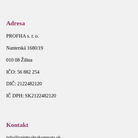
Adresa
PROFHA s. r. o.
Nanterská 1680/19
010 08 Žilina
IČO: 56 882 254
DIČ: 2122482120
IČ DPH: SK2122482120
Kontakt
info@spiritualnakomnata.sk