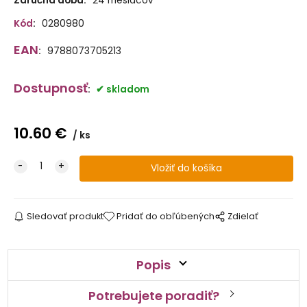
Záručná doba:
24 mesiacov
Kód
:
0280980
EAN
:
9788073705213
Dostupnosť
:
skladom
10.60
€
ks
Sledovať produkt
Pridať do obľúbených
Zdielať
Popis
Potrebujete poradiť?