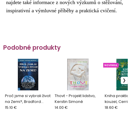
najdete také informace z nových výzkumů o stěžování,
inspirativní a výmluvné příběhy a praktická cvičení.
Podobné produkty
NOVINKA
Proč jsme si vybrali život
Thovt - Projekt lidstvo,
Kniha praktic
na Zemi?, Bradford
Kerstin Simoné
kouzel, Cerri
Michael Edward
15.10 €
14.00 €
Greenleaf
18.60 €